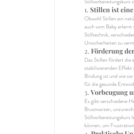
Stillvorbereitungskurs 
1. 
Stillen ist ei
Obwohl Stillen ein natü
auch vom Baby erlernt 
Stilltechnik, verschiede
Unsicherheiten zu verme
2. 
Förderung de
Das Stillen fördert di
stabilisierenden Effekt 
Bindung ist und wie sie
für die gesunde Entwic
3. 
Vorbeugung u
Es gibt verschiedene H
Brustwarzen, unzureich
Stillvorbereitungskurs 
können, um Frustratione
4. 
Praktische Un