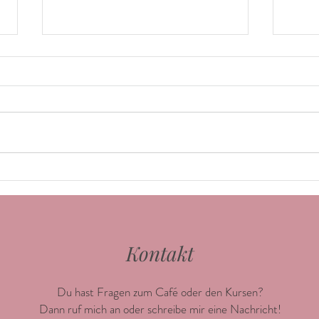
Die frühen
Waru
Hungerzeichen/Stillsignale
Babyma
Deines Babys
Hin- und Herbewegungen mit dem
der M
Kopf Suchbewegungen mit offenem
Oxytoc
Mund Schmatzen oder mit der Zunge
förder
lecken Saugen oder Lecken an der
Mutter
Hand...
Kontakt
Du hast Fragen zum Café oder den Kursen?
Dann ruf mich an oder schreibe mir eine Nachricht!