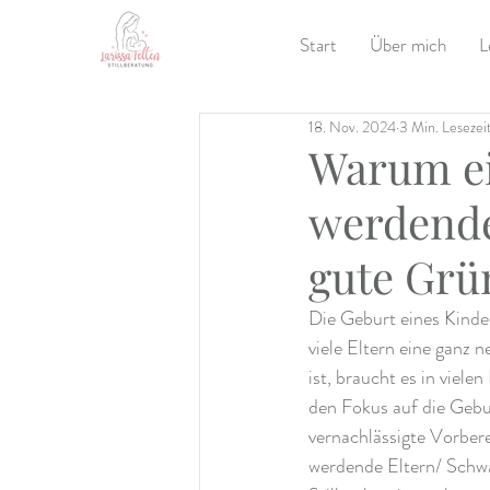
Start
Über mich
L
18. Nov. 2024
3 Min. Lesezei
Warum ei
werdende 
gute Grü
Die Geburt eines Kindes
viele Eltern eine ganz 
ist, braucht es in viel
den Fokus auf die Geburt
vernachlässigte Vorbere
werdende Eltern/ Schwan