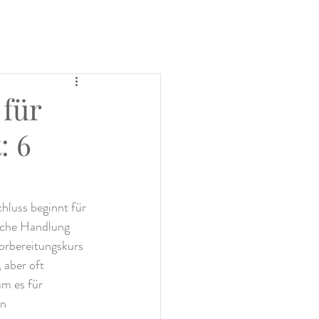
 für
: 6
hluss beginnt für 
liche Handlung 
orbereitungskurs 
 aber oft 
um es für 
n 