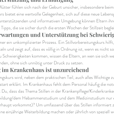
Mütter fühlen sich nach der Geburt unsicher, insbesondere beim 
urs bietet eine wertvolle Gelegenheit, sich auf diese neue Leben
r unterstützenden und informativen Umgebung können Eltern ihre
Tipps, die sie sicher durch die ersten Wochen der Stillzeit begle
Erwartungen und Unterstützung bei Schwieri
mer ein unkomplizierter Prozess. Ein Stillvorbereitungskurs hilft, 
ln und zeigt auf, dass es völlig in Ordnung ist, wenn es nicht so
 zu Schwierigkeiten kommen, wissen die Eltern, an wen sie sich 
nden, ohne sich unnötig unter Druck zu setzen.
 im Krankenhaus ist unzureichend
ungskurs wird, neben dem praktischen Teil, auch alles Wichtige z
start erklärt. Im Krankenhaus fehlt dem Personal häufig die not
t Du, dass das Thema Stillen in der Krankenpflege/Kinderkranke
ildung/dem Hebammenstudium und dem Medizinstudium nur ein
haupt vorkommt)? Um umfassend über das Stillen informiert zu
e einjährige Weiterbildung machen oder jährlich von speziell we