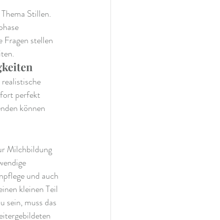
Thema Stillen. 
sphase 
 Fragen stellen 
iten.
gkeiten
realistische 
fort perfekt 
wenden können 
ur Milchbildung 
wendige 
npflege und auch 
en kleinen Teil 
 sein, muss das 
itergebildeten 