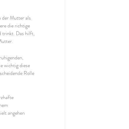
 der Mutter als 
e die richtige 
trinkt. Das hilft, 
Mutter.
ruhigenden, 
e wichtig diese 
tscheidende Rolle 
rzhafte 
inem 
ielt angehen 