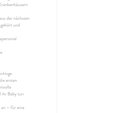
 Krankenhäusern 
 aus der nächsten 
 gehört und 
uspersonal 
es 
ichtige 
die ersten 
tvolle 
 ihr Baby tun 
an – für eine 