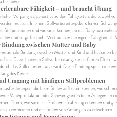
zu besuchen.
ne erlernbare Fähigkeit – und braucht Übung
rlicher Vorgang ist, gehört es zu den Fähigkeiten, die sowohl von
werden müssen. In einem Stillvorbereitungskurs lernen Schwanger
ne Stillpositionen und wie sie erkennen, ob das Baby ausreichend 
iden und sorgt für mehr Vertrauen in die eigene Fähigkeit als 
r Bindung zwischen Mutter und Baby
e emotionale Bindung zwischen Mutter und Kind und hat einen be
auf das Baby. In einem Stillvorbereitungskurs erfahren Eltern, wi
 durch das Stillen unterstützt wird. Diese Bindung spielt eine en
klung des Kindes.
nd Umgang mit häufigen Stillproblemen
erausforderungen, die beim Stillen auftreten können, wie schme
ende Milchproduktion oder Schwierigkeiten beim Anlegen. In e
lernen Eltern, wie sie diese Probleme frühzeitig erkennen und gez
n zu vermeiden und das Stillen von Anfang an zu erleichtern.
terstützung und Ermutigung